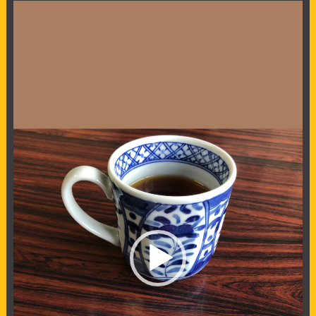
動
画
プ
レ
ー
ヤ
ー