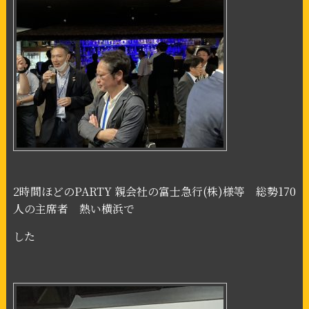
2
時間ほどの
PARTY
親会社の富士急行
(
株
)
様等 総勢
170
人の主席者 熱い横浜で
した