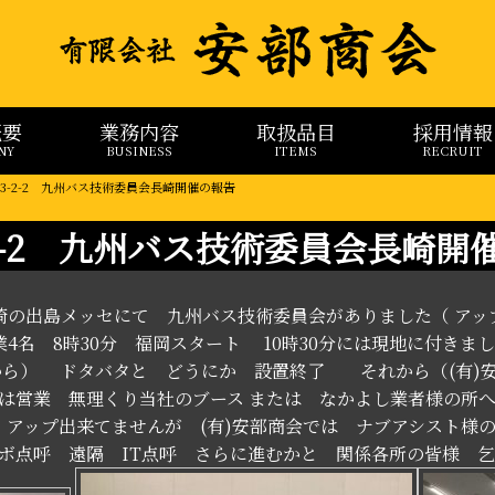
概要
業務内容
取扱品目
採用情報
NY
BUSINESS
ITEMS
RECRUIT
023-2-2 九州バス技術委員会長崎開催の報告
3-2-2 九州バス技術委員会長崎開
長崎の出島メッセにて 九州バス技術委員会がありました（ アッ
業4名 8時30分 福岡スタート 10時30分には現地に付き
から） ドタバタと どうにか 設置終了 それから（(有)
こは営業 無理くり当社のブース または なかよし業者様の所
は アップ出来てませんが (有)安部商会では ナブアシスト様
ボ点呼 遠隔 IT点呼 さらに進むかと 関係各所の皆様 