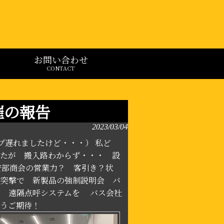
お問い合わせ
CONTACT
催の報告
2023/03/04
プ遅れましたけど・・・） 私ど
ましたが 搬入路わからず・・・ 設
安部商会の営業力？ 客引き？状
へ突撃で 新製品の強制説明会 バ
の 遠隔点呼システムを バス会社
乞うご期待！