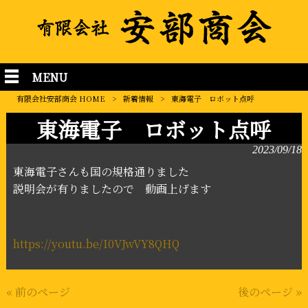
MENU
有限会社安部商会 HOME
>
新着情報
>
東海電子 ロボット点呼
東海電子 ロボット点呼
2023/09/18
東海電子さんも国の規格通りました
説明会が有りましたので 動画上げます
https://youtu.be/I0VJwVY8QHQ
« 前のページ
後のページ »