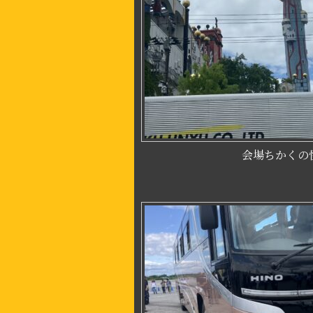
会場ちかくの怪しい建物(